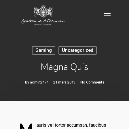
Skip
Menu
to
main
content
Gaming
Uncategorized
Magna Quis
By
admin2474
21 mars 2013
No Comments
auris vel tortor accumsan, faucibus