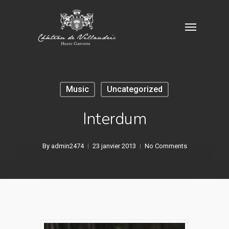
Skip
Menu
to
main
content
Music
Uncategorized
Interdum
By
admin2474
23 janvier 2013
No Comments