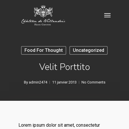
Skip
Menu
to
main
content
Food For Thought
Uncategorized
Velit Porttito
By
admin2474
11 janvier 2013
No Comments
Lorem ipsum dolor sit amet, consectetur